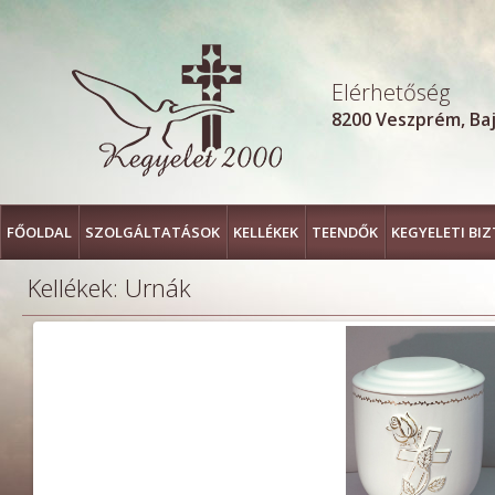
Elérhetőség
8200 Veszprém, Bajc
FŐOLDAL
FŐOLDAL
SZOLGÁLTATÁSOK
SZOLGÁLTATÁSOK
KELLÉKEK
KELLÉKEK
TEENDŐK
TEENDŐK
KEGYELETI BI
KEGYELETI BI
Kellékek
: Urnák